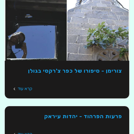
צורימן - סיפורו של כפר צ'רקסי בגולן
קרא עוד
פרעות הפרהוד - יהדות עיראק