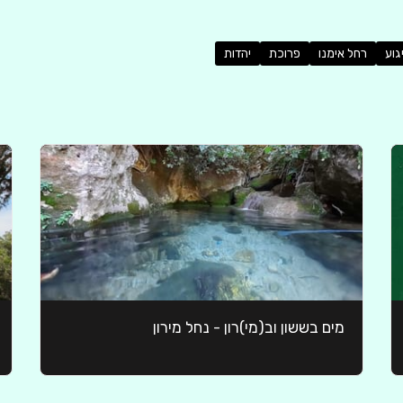
גוע
רחל אימנו
פרוכת
יהדות
מים בששון וב(מי)רון - נחל מירון