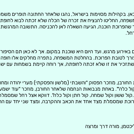
אן. בקהילות מסוימות בישראל, נהגו שלאחר החתונה תופרים משמל
פחה, החליטו להנציח את זכרה של הכלה שלא זכתה לבוא לחופתה
שהפרוכת הוכנה, הגיעה השאלה לאן להכניסה. התשובה המרגשת ל
חל.
באירוע מרגש, ועד היום היא שוכנת במקום. אך לא כאן תם הסיפור
ורך לטובת הפרוכת. בהחלטת המשפחה, נתפרה מחלקים אלו חופה
 שתזכיר את זו שלא זכתה לחופתה, אך רוחה קיימת בשמחות עם יש
החורבן, מוזכר הפסוק "והשבתי (מלשון והפסקתי) מערי יהודה ומחוצ
קול כלה'". באחת מנבואות הנחמה שלאחר החורבן, מוזכר "עוד ישמ
.קול ששון וקול שמחה, קול חתן וקול כלה". דווקא אצל רחל שמסמל
 פרוכת שמסמלת מצד אחד את הכאב וההקרבה, ומצד שני יחד עם הח
יכטמן, מורה דרך ומרצה