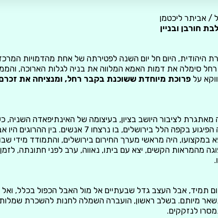
 / אביתר ליכטמן
ת חורבן ובניין
רת היהודית, היום חל יום השנה לפטירתה של אחת מהדמויות המרכזי
רחל סימלה את דמות האמא המלווה את בניה לגלות הארוכה, והממ
ווקא על
פרוכת מיוחדת ששוכנת בקבר רחל, ומנציחה את זכרם ש
יתה שנה מאתגרת לציבור היושב בציון, בעיצומה של האינתיפאדה השניה, כ
אחד הקשים שבהם היה הפיגוע בקפה הלל בירושלים, בו נרצחו 7 אנש
א במקצועו, היה מראשי מערך החירום בירושלים, והתמודד מידי שבו
גה מהמראות הקשים, יצא עם ביתו, נאווה, ערב לפני חתונתה, לזמן
.
איום תמיד, אבל העצב גדל שבעתיים אל מול האבל הכפול בכלל, וא
שנשאר מיותם. בשלב ראשון, הועברה השמלה לחנות להשכרת שמלות
מסרו לנזקקים.