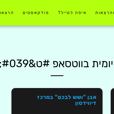
והרצאות
איפה לטייל?
פודקאסטים
הרצאו
מית בווטסאפ #ט&#039; באב
אבן "ושש לבכם" במרכז
דיווידסון