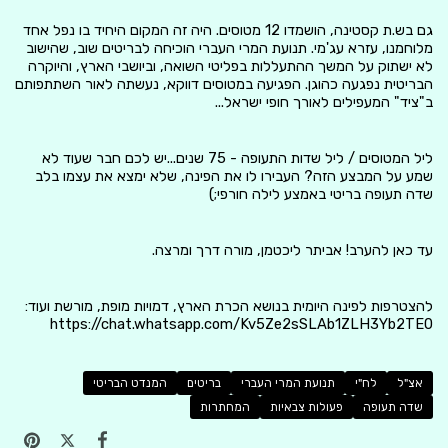
גם בש.ת קסטינה, הושמדו 12 מטוסים. היה זה המקום היחיד בו נפל אחד
מלוחמנו, עזרא עג'מי. תנועת המרי העברי הוכיחה לבריטים שוב, שהישוב
לא ישתוק על המשך ההתעללות בפליטי השואה, וביושבי הארץ, והיוקרה
הבריטית נפגעה כהוגן. הפגיעה במטוסים דווקא, נעשתה לאור השתתפותם
ב"ציד" המעפילים לאורך חופי ישראל...
ליל המטוסים / ליל שדות התעופה - 75 שנים...יש לכם חבר שעוד לא
שמע על המבצע הזה? העבירו לו את הפינה, שלא ימצא את עצמו בלב
שדה תעופה בריטי באמצע לילה חורפי;)
עד כאן להערב! אביתר ליכטמן, מורה דרך ומרצה.
להצטרפות לפינה היומית בנושא הכרת הארץ, דמויות מופת, מורשת ועוד:
https://chat.whatsapp.com/Kv5Ze2sSLAb1ZLH3Yb2TE0
אצ"ל
לח"י
תנועת המרי העברי
בריטים
המנדט הבריטי
שדה תעופה
פעולות צבאיות
המחתרות