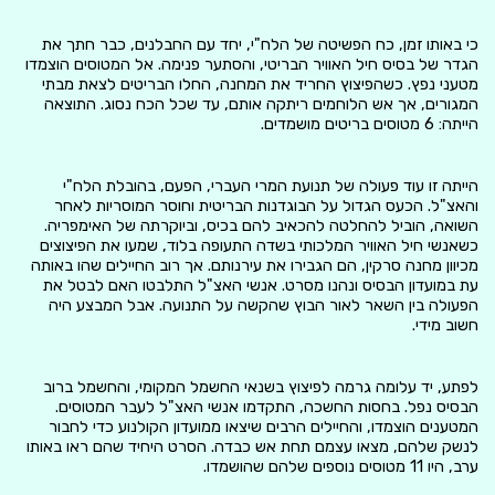
כי באותו זמן, כח הפשיטה של הלח"י, יחד עם החבלנים, כבר חתך את
הגדר של בסיס חיל האוויר הבריטי, והסתער פנימה. אל המטוסים הוצמדו
מטעני נפץ. כשהפיצוץ החריד את המחנה, החלו הבריטים לצאת מבתי
המגורים, אך אש הלוחמים ריתקה אותם, עד שכל הכח נסוג. התוצאה
הייתה: 6 מטוסים בריטים מושמדים.
הייתה זו עוד פעולה של תנועת המרי העברי, הפעם, בהובלת הלח"י
והאצ"ל. הכעס הגדול על הבוגדנות הבריטית וחוסר המוסריות לאחר
השואה, הוביל להחלטה להכאיב להם בכיס, וביוקרתה של האימפריה.
כשאנשי חיל האוויר המלכותי בשדה התעופה בלוד, שמעו את הפיצוצים
מכיוון מחנה סרקין, הם הגבירו את עירנותם. אך רוב החיילים שהו באותה
עת במועדון הבסיס ונהנו מסרט. אנשי האצ"ל התלבטו האם לבטל את
הפעולה בין השאר לאור הבוץ שהקשה על התנועה. אבל המבצע היה
חשוב מידי.
לפתע, יד עלומה גרמה לפיצוץ בשנאי החשמל המקומי, והחשמל ברוב
הבסיס נפל. בחסות החשכה, התקדמו אנשי האצ"ל לעבר המטוסים.
המטענים הוצמדו, והחיילים הרבים שיצאו ממועדון הקולנוע כדי לחבור
לנשק שלהם, מצאו עצמם תחת אש כבדה. הסרט היחיד שהם ראו באותו
ערב, היו 11 מטוסים נוספים שלהם שהושמדו.