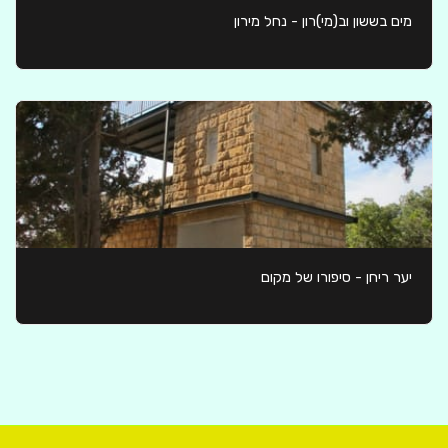
מים בששון וב(מי)רון - נחל מירון
יער ריחן - סיפורו של מקום