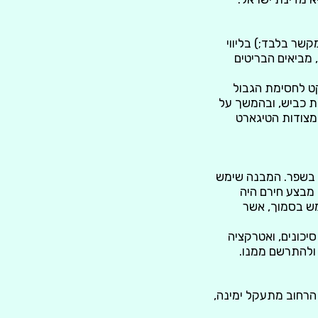
קשר בלבד;) בליווי
, מביאים הבריטים
ם, והידיים הפועלות היהודיות בארץ, הם מתחילים ב1937, פרויקט לחסימת הגבול
לת כביש, ובהמשך על
דיות גדולות ומבוטנות (מצודות הטיגארט
, בשפר. המבנה שימש
מבצע חירם היה
מש בסמוך, אשר
יכונים, ואטרקציה
 ולהתרשם ממנו.
אשר הרחוב מתעקל ימינה,