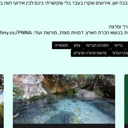
יות על מבנה ישן, אירועים שקרו בעבר בלי שקישרתי בינם לבין אירועי הווה
רך ומרצה
 הכרת הארץ, דמויות מופת, מורשת ועוד: http://tiny.cc/PNINA
בריטי
המנדט הבריטי
צפון
הסטוריה
בי הגדול
פרעות תרצ"ו-תרצ"ט