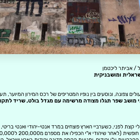
 / אביתר ליכטמן
שראלית ומושבניקית
ם צפונה, ונוסעים בין נופיו המטריפים של רכס המירון המיוער, תע
מושב שפר תגלו מצודה מרשימה עם מגדל בולט, שריד לתקו
מתחיל ב1936, אולי קצת לפני, כשערביי הארץ פוצחים במרד אנטי-יהודי ואנטי בר
קרקעות ע"י יהודים, ומניעת הקמה מדינה יהודית בארץ ישראל, הי