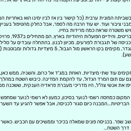
ביתה המונית ערבית (כל קישור בין אז לבין ימינו הוא באחריות המ
מבני ציבור ועוד. יש עוד הרבה מה לספר, אבל כחלק מהטיפול בעניין
יש משטרה שראה כמה מרידות בחייו.
יחד עם טובי המוחות הבריטי
כניסה של תגבורת לפורעים, מכיוון לבנון. בהתחלה עובדים על סלי
הקמת גדר תיל. לצד הגדר, מקימים בקו הראשון מול הגבול, 5 מיצ
שע).
מקימים עוד שתי מיצדיות. האחת במג'ד אל כרום, והשניה, ממש כאן
גם עם תום המרד הגדול, עד להקמת המדינה. כיבוש השטח במהלך 
יפו את אנשי צה"ל, היו מדריכי מעברת פראדיה הענקית, ששכנה מ
המקום כמחסה רשמי לנוער בסיכון, כמעון לא רשמי לנוער שמחפש ס
 הבריטיות...המבנה כיום סגור לכניסה, אבל אפשר להגיע עד השער
מגיעים?Waze: מושב שפר. בכניסה פונים שמאלה בכיכר וממשיכים עם הכביש. כ