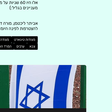
אלו היו 60 שנ
מעניינים בגליל:)
אביתר ליכטמן, מורה ד
להצטרפות לפינה היומית בנושא
מצודות טיגארט
מצודה
צבא
ערבים
המרד הער