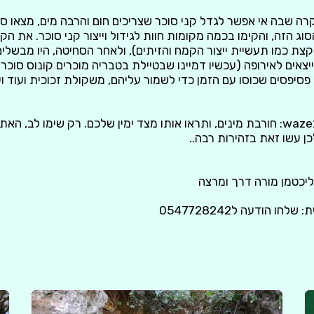
רה שבה אי אפשר לגדל קני סוכר שצריכים חום והרבה מים, מצאו ס
ג הזה, והקימו בכמה מקומות חוות לגידול וייצור קני סוכר. את הק
(קצת כמו תעשיית ייצור הקמח והזיתים), ולאחר הסחיטה, היו מבשל
ייצאים לאירופה (עכשיו דמיינו שבטיילת בטבריה מוכרים קונוס סוכר
סיפסים שכוסו עם הזמן כדי לשמור עליהם, משקולת זכוכית ועוד ועו
כדי להגיע אליו רשמו בwaze: חורבת מינים, ותראו אותו מצד ימין שלכם. רק שימו 
כן עשו זאת בזהירות רבה..
ליכטמן מורה דרך ומרצה
ו הודעה ל0547728242