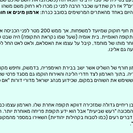
ים"? אז רק שתדעו שכבר הרבה לפני כן מכרו לא רחוק משם משהו ד
היום באחד מהאתרים המרשימים בסובב כנרת:
ארמון מינים או חו
רבים מאיתנו מכירים את חוף חוקוק שמיועד למשפחות, 
קופה האומיית. בית אומיה (שעל שמו נקראת התקופה) היה שבט ער
אחר מותו של מוחמד, קיבל על עצמו את האסלאם, ולאט לאט החל ל
ה גם אלינו.
ון חורף של השליט אשר ישב בבירת האימפריה, בדמשק, וחיפש מקו
ה. בתוך הארמון לצד חדרי הלינה והאירוח הוקמו גם מסגד פרטי שא
 ששימש את השוהים במקום, שכידוע מנהג ישראל מדורי דורות "אם כ
ן ריחיים גדולה שמזכירה דווקא תקופה אחרת שלו. הארמון עצמו כ
אדמה של שנת 749 המכונה "רעש שביעית" אבל הוא ידע תקופת פריחה מאוחרת יות
 דברים רעים (כמו לטבוח בקהילות יהודיות) השאירו במספר מהמקו
.