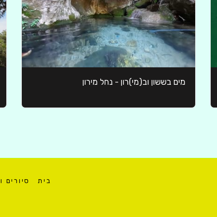
מים בששון וב(מי)רון - נחל מירון
בית
סיורים ו