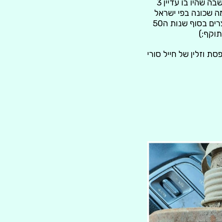
אז מה יש לנו פה? סיכה שעטה קצין סורי על דש הבגד, עם סמלה הישן של סוריה בתקופה שבה שהיו בו עדיין 3
 ראש של חפץ לא מזוהה עם האותיות U.A.R ראשי תיבות united arab republic מה שכונה בפי ישראל
"קע"מ" הקהיליה ערבית המאוחדת - שזה אומר האיחוד בין ממשלת סוריה לבין ממשלת מצרים בסוף שנות ה50
ת וזלין של חייל סורי