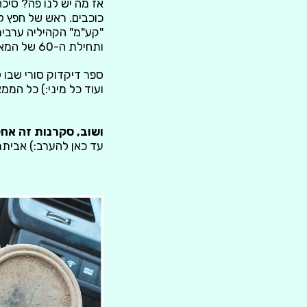
ותחילת ה-60 של המאה הקודמת. בנוסף קופסת תרופות (מאויישת עדיין, אבל כנראה פג תוקף;)
ספר דיקדוק סורי שבו ל
ועוד כל מיני:) כל הממצאים הם
ושוב, סקרנות זה אח
עד כאן להערב:) אביתר