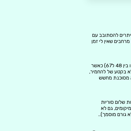
היתרים להסתובב עם
רחבים שאין לי זמן
ברחבי רמת הגולן פזורים מאות בונקרים סוריים נטושים ממלחמת ששת הימים (כאלו שנבנו בין 48 ל67) כאשר
א בקטע של להחמיר,
א מסוכנת מחשש
ת שלום סוריות
יקומים, גם לא
 גורם מוסמך)..