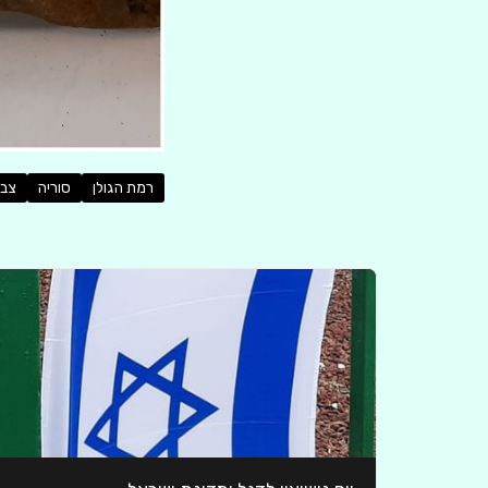
רמת הגולן
סוריה
צב